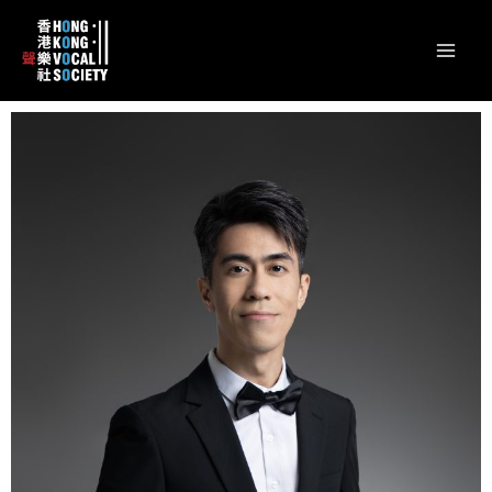
跳
content
Mai
至
Men
主
要
內
容