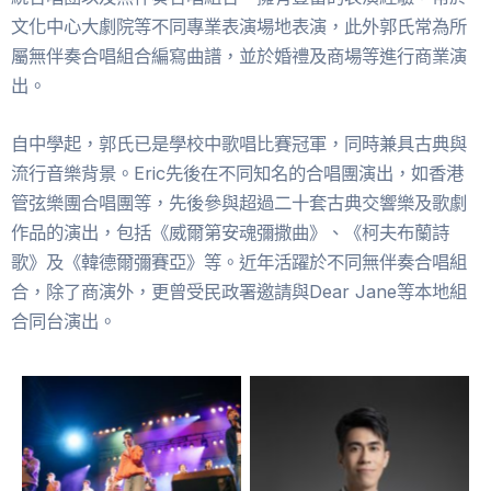
文化中心大劇院等不同專業表演場地表演，此外郭氏常為所
屬無伴奏合唱組合編寫曲譜，並於婚禮及商場等進行商業演
出。
自中學起，郭氏已是學校中歌唱比賽冠軍，同時兼具古典與
流行音樂背景。Eric先後在不同知名的合唱團演出，如香港
管弦樂團合唱團等，先後參與超過二十套古典交響樂及歌劇
作品的演出，包括《威爾第安魂彌撒曲》、《柯夫布蘭詩
歌》及《韓德爾彌賽亞》等。近年活躍於不同無伴奏合唱組
合，除了商演外，更曾受民政署邀請與Dear Jane等本地組
合同台演出。