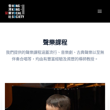
跳
content
Mai
至
Men
主
要
內
容
聲樂課程
我們提供的聲樂課程涵蓋流行、音樂劇、古典聲樂以至無
伴奏合唱等，均由有豐富經驗及資歷的導師教授。