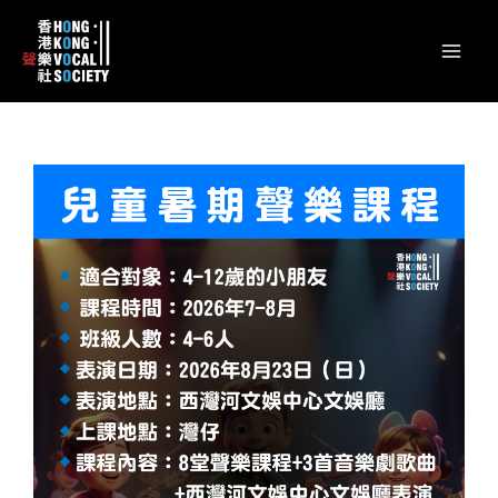
跳
content
Mai
至
Men
主
要
內
容