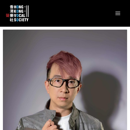
跳
content
Mai
至
Men
主
要
內
容