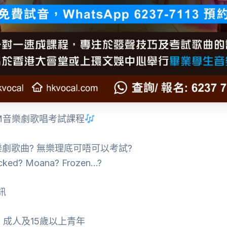
SM音樂劇歌唱考試課程
劇歌曲? 無樂理底可唔可以考試?
ed? Moana? Frozen…?
訊
: 成人及15歲以上青年