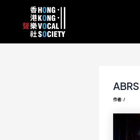
跳
Post
content
至
navigation
主
要
內
容
ABR
作者:
/