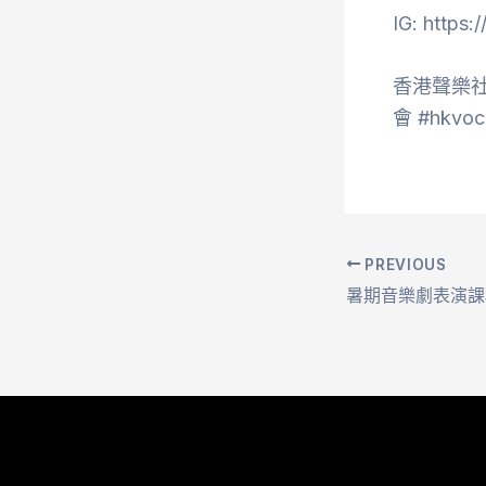
IG: https
香港聲樂社
會 #hkv
PREVIOUS
暑期音樂劇表演課