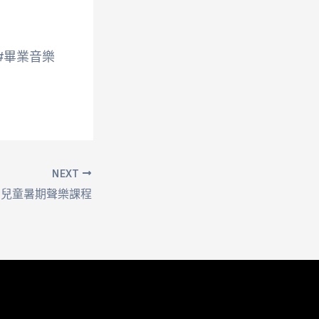
 #畢業音樂
NEXT
年 兒童暑期聲樂課程