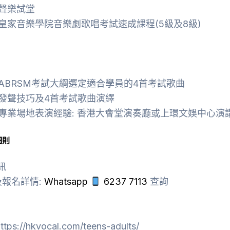
聲樂試堂
皇家音樂學院音樂劇歌唱考試速成課程(5級及8級)
ABRSM考試大綱選定適合學員的4首考試歌曲
發聲技巧及4首考試歌曲演繹
專業場地表演經驗: 香港大會堂演奏廳或上環文娛中心演
細則
訊
報名詳情:
Whatsapp
6237 7113
查詢
ttps://hkvocal.com/teens-adults/