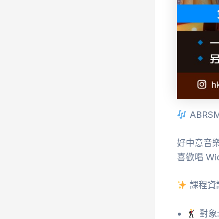
ABR
好中意音樂
喜歡唱 Wick
課程資
對象