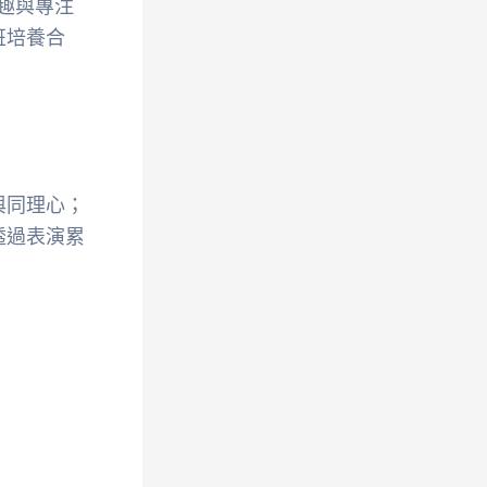
興趣與專注
班培養合
與同理心；
透過表演累