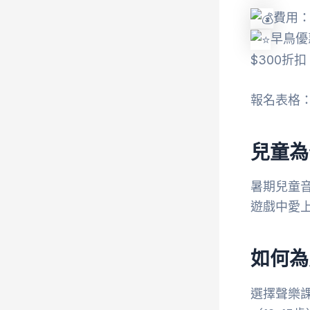
費用：＄
早鳥優
$300折扣
報名表格
兒童為
暑期兒童音
遊戲中愛
如何為
選擇聲樂課