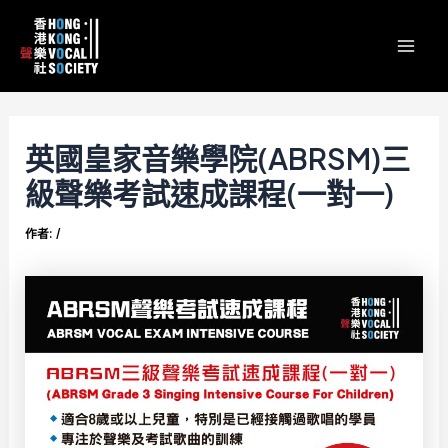
跳
Post
content
Mai
至
navigation
Men
主
要
內
容
英國皇家音樂學院(ABRSM)三
級聲樂考試速成課程(一對一)
作者:
/