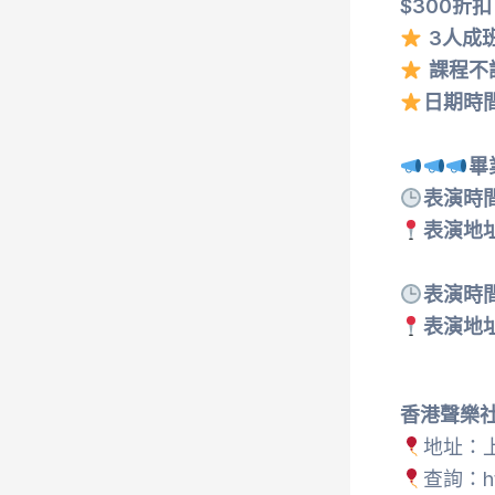
$300折扣
3人成
課程不
日期時
畢
表演時間：
表演地
表演時間：
表演地
香港聲樂社 H
地址：上
查詢：htt