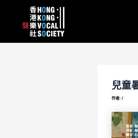
跳
Post
content
至
navigation
主
要
內
容
兒童暑
作者:
/